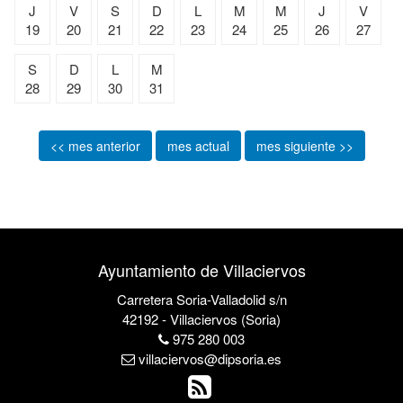
J
V
S
D
L
M
M
J
V
19
20
21
22
23
24
25
26
27
S
D
L
M
28
29
30
31
<< mes anterior
mes actual
mes siguiente >>
Ayuntamiento de Villaciervos
Carretera Soria-Valladolid s/n
42192 - Villaciervos (Soria)
975 280 003
villaciervos@dipsoria.es